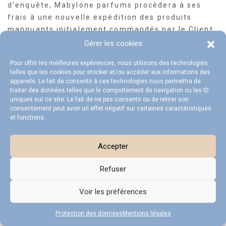
d’enquête, Mabylone parfums procèdera à ses
frais à une nouvelle expédition des produits
manquants initialement commandés par le Client.
Gérer les cookies
Passé un délai de 14 jours suivant la date de
livraison prévue et à défaut d’avoir respecté ces
Pour offrir les meilleures expériences, nous utilisons des technologies
telles que les cookies pour stocker et/ou accéder aux informations des
formalités, les Produits seront réputés conformes
appareils. Le fait de consentir à ces technologies nous permettra de
et exempts de tout vice apparent et aucune
traiter des données telles que le comportement de navigation ou les ID
réclamation ne pourra être valablement acceptée
uniques sur ce site. Le fait de ne pas consentir ou de retirer son
consentement peut avoir un effet négatif sur certaines caractéristiques
par Mabylone parfums. En cas de défaut de
et fonctions.
conformité d’un Produit livré, le Client peut le
retourner à Mabylone parfums à l’adresse
Accepter
suivante : Service Retours Mabylone parfums , 29
rue des Poutils , 41000 Blois dans son état
Refuser
d’origine, accompagné de l’emballage d’origine,
de la facture ou du bon de livraison et du bon de
Voir les préférences
retour disponible
ici
. A défaut, Mabylone parfums
ne procèdera pas à l’échange ou au
Protection des données
Mentions légales
remboursement du Produit défectueux retourné.