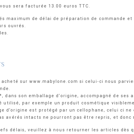
n vous sera facturée 13.00 euros TTC.
rés maximum de délai de préparation de commande et de
ours ouvrés.
les.
TS
e acheté sur www.mabylone.com si celui-ci nous parvie
ande.
t *, dans son emballage d’origine, accompagné de ses a
été utilisé, par exemple un produit cosmétique visible
 d’origine est protégé par un cellophane, celui ci ne 
as avérés intacts ne pourront pas être repris, et donc
fs délais, veuillez à nous retourner les articles dès 