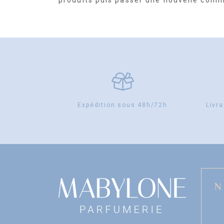
produits puis passer une nouvelle com
Expédition sous 48h/72h
Livra
N