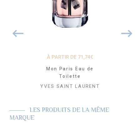
 DE
67,83
€
À PARTIR DE
71,74
€
À PARTI
um Eau de
Mon Paris Eau de
Mon Par
fum
Toilette
Pa
T LAURENT
YVES SAINT LAURENT
YVES SAI
LES PRODUITS DE LA MÊME
MARQUE