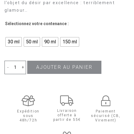
l’objet du désir par excellence : terriblement
glamour…
Sélectionnez votre contenance :
30 ml
50 ml
90 ml
150 ml
AJOUTER AU PANIER
quantité
-
+
de
Black
Opium
Livraison
Expédition
Paiement
offerte à
sous
sécurisé (CB,
Eau
partir de 55€
48h/72h
Virement)
de