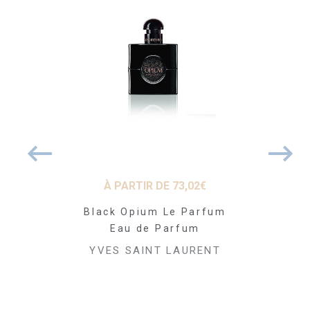
19
€
À PARTIR DE
73,02
€
À PARTI
Eye Liner
Black Opium Le Parfum
Libre L
Eau de Parfum
T LAURENT
YVES SAI
YVES SAINT LAURENT