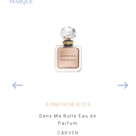
MARQUE
81
€
À PARTIR DE
51,51
€
À PARTI
Parfum Gel
Dans Ma Bulle Eau de
Dans Ma B
 200 ml
Parfum
Toi
VEN
CARVEN
CA