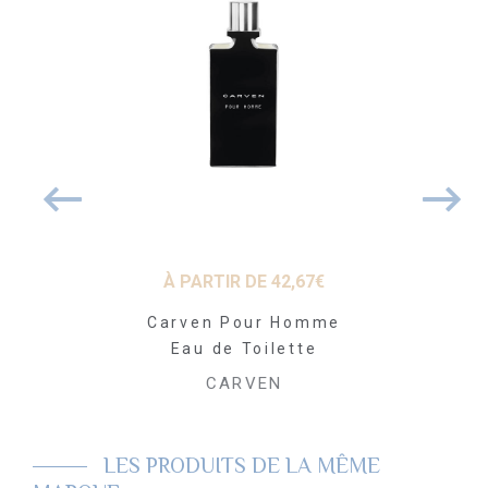
81
€
À PARTIR DE
42,67
€
26
our Homme
Carven Pour Homme
Carven P
age 100ml
Eau de Toilette
Gel Douc
VEN
CARVEN
CA
LES PRODUITS DE LA MÊME