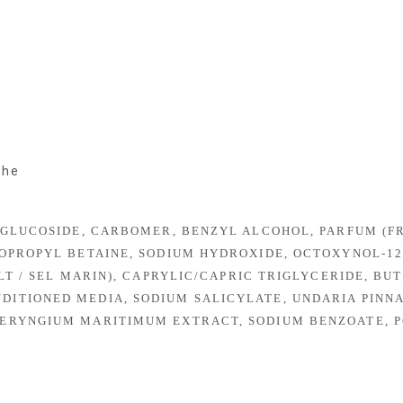
che
L GLUCOSIDE, CARBOMER, BENZYL ALCOHOL, PARFUM (
DOPROPYL BETAINE, SODIUM HYDROXIDE, OCTOXYNOL-
LT / SEL MARIN), CAPRYLIC/CAPRIC TRIGLYCERIDE, B
TIONED MEDIA, SODIUM SALICYLATE, UNDARIA PINNAT
 ERYNGIUM MARITIMUM EXTRACT, SODIUM BENZOATE, 