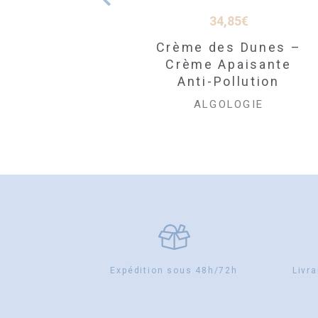
23,46
€
34,85
€
Gommage des
Crème des Dunes –
Vagues – Crème
Crème Apaisante
Exfoliante Hydra-
Anti-Pollution
Fraîcheur
ALGOLOGIE
ALGOLOGIE
Expédition sous 48h/72h
Livra