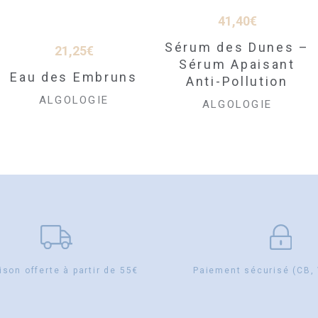
41,40
€
Sérum des Dunes –
21,25
€
Sérum Apaisant
Eau des Embruns
Anti-Pollution
ALGOLOGIE
ALGOLOGIE
ison offerte à partir de 55€
Paiement sécurisé (CB,