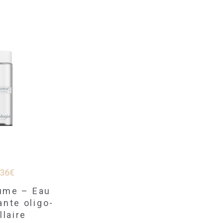
,36
€
ume – Eau
ante oligo-
llaire