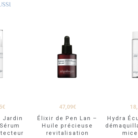
USSI
5
€
47,09
€
18
 Jardin
Élixir de Pen Lan –
Hydra Éc
 Sérum
Huile précieuse
démaquill
otecteur
revitalisation
mice