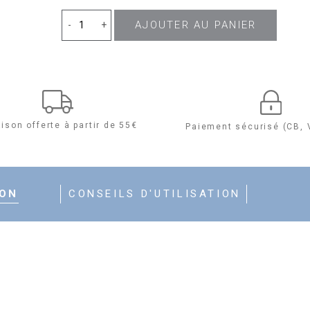
quantité
AJOUTER AU PANIER
-
+
de
Gelée
de
aison offerte à partir de 55€
Paiement sécurisé (CB, 
l'Archipel
-
ION
CONSEILS D'UTILISATION
Gelée
Micellaire
Purifiante