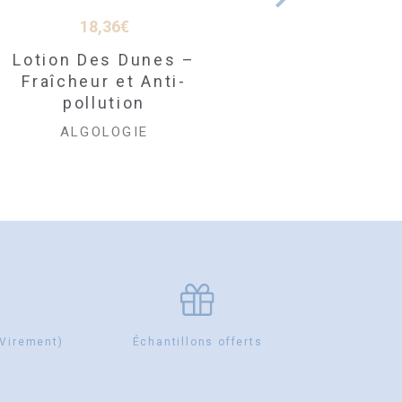
18,36
€
18,36
€
Lotion Des Dunes –
Lait des Dunes –
Fraîcheur et Anti-
Démaquillant
pollution
Douceur Anti-
pollution
ALGOLOGIE
ALGOLOGIE
 Virement)
Échantillons offerts