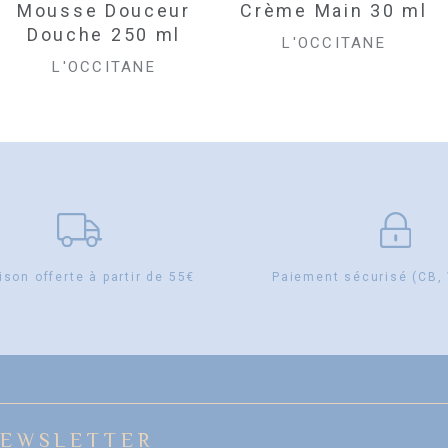
INITIAL
ACTUEL
Mousse Douceur
Crème Main 30 ml
Douche 250 ml
ÉTAIT :
EST :
L'OCCITANE
L'OCCITANE
7,23€.
7,00€.
ison offerte à partir de 55€
Paiement sécurisé (CB,
EWSLETTER