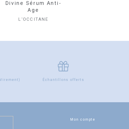
Divine Sérum Anti-
Baume Cosmétique
Age
L'OCCITANE
L'OCCITANE
 Virement)
Échantillons offerts
Mon compte