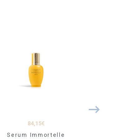
84,15
€
À PARTIR DE
10,20
€
Serum Immortelle
Le Petit Remède –