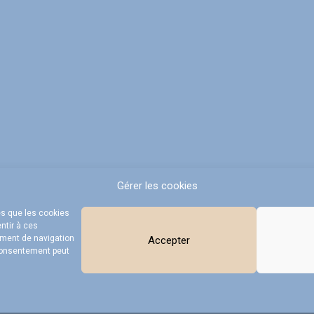
Gérer les cookies
es que les cookies
ntir à ces
ement de navigation
Accepter
 consentement peut
ntions légales
Protection des données
Plan du site
Réalisation ARTGO Mé