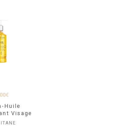
,00
€
n-Huile
ant Visage
CITANE