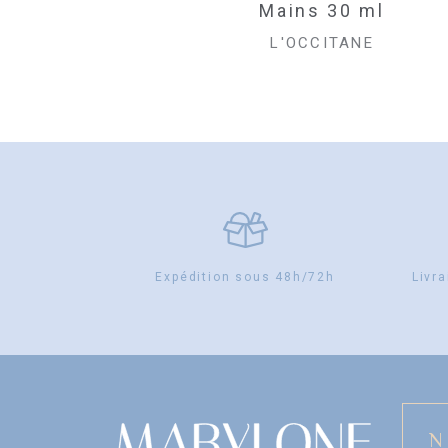
INITIAL
ACTUEL
Mains 30 ml
Mains 30 ml
ÉTAIT :
EST :
L'OCCITANE
L'OCCITANE
7,23€.
5,20€.
Expédition sous 48h/72h
Livra
N