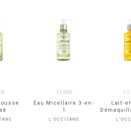
0
€
17,00
€
17
Mousse
Eau Micellaire 3-en-
Lait-e
usé
1
Démaquill
TANE
L'OCCITANE
L'OC