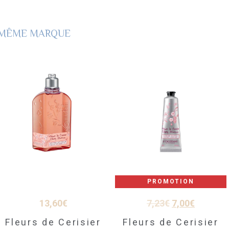
A MÊME MARQUE
PROMOTION
LE
LE
13,60
€
7,23
€
7,00
€
PRIX
PRIX
Fleurs de Cerisier
Fleurs de Cerisier