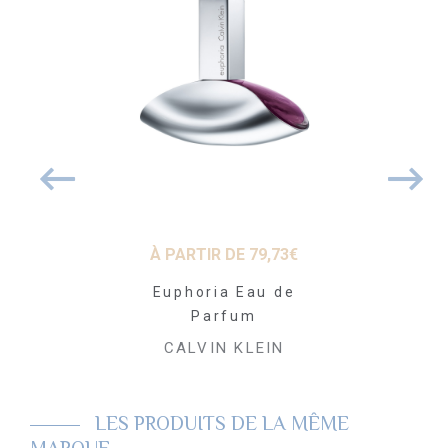
26
€
À PARTIR DE
79,73
€
À PARTI
y Eau de
Euphoria Eau de
Obsessi
 100 ml
Parfum
Pa
 KLEIN
CALVIN KLEIN
CALVI
LES PRODUITS DE LA MÊME