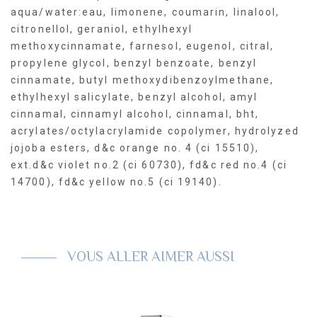
aqua/water:eau, limonene, coumarin, linalool,
citronellol, geraniol, ethylhexyl
methoxycinnamate, farnesol, eugenol, citral,
propylene glycol, benzyl benzoate, benzyl
cinnamate, butyl methoxydibenzoylmethane,
ethylhexyl salicylate, benzyl alcohol, amyl
cinnamal, cinnamyl alcohol, cinnamal, bht,
acrylates/octylacrylamide copolymer, hydrolyzed
jojoba esters, d&c orange no. 4 (ci 15510),
ext.d&c violet no.2 (ci 60730), fd&c red no.4 (ci
14700), fd&c yellow no.5 (ci 19140).
VOUS ALLER AIMER AUSSI