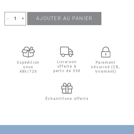
AJOUTER AU PANIER
quantité
-
+
de
Obsession
Eau
Livraison
Expédition
Paiement
offerte à
sous
sécurisé (CB,
de
partir de 55€
48h/72h
Virement)
Parfum
Échantillons offerts