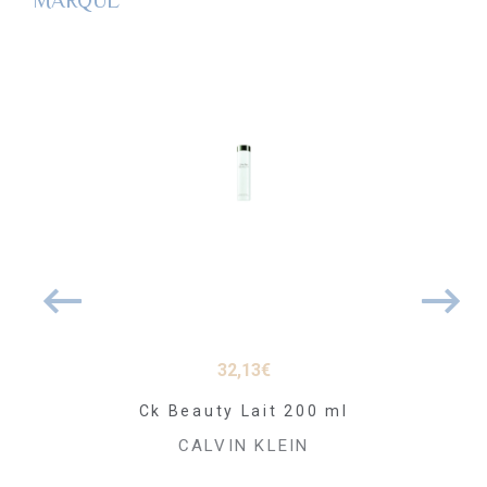
MARQUE
43
€
32,13
€
À PARTI
omme Après
Ck Beauty Lait 200 ml
CK Every
con 100 ml
Toi
CALVIN KLEIN
 KLEIN
CALVI