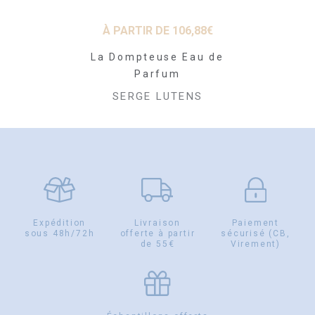
PROM
DE
106,88
€
À PARTIR DE
106,88
€
69
ille Eau de
La Dompteuse Eau de
Des Clou
fum
Parfum
Pelure Ea
LUTENS
SERGE LUTENS
SERGE
Expédition
Livraison
Paiement
sous 48h/72h
offerte à partir
sécurisé (CB,
de 55€
Virement)