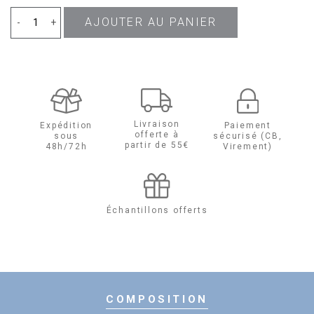
AJOUTER AU PANIER
quantité
-
+
de
L'Eau
de
Livraison
Expédition
Paiement
offerte à
sous
sécurisé (CB,
Paille
partir de 55€
48h/72h
Virement)
Eau
de
Échantillons offerts
Parfum
COMPOSITION