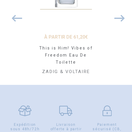
 DE
49,30
€
À PARTIR DE
61,20
€
À PARTI
im Eau de
This is Him! Vibes of
This is He
ette
Freedom Eau De
Freedo
Toilette
Pa
VOLTAIRE
ZADIG & VOLTAIRE
ZADIG &
Expédition
Livraison
Paiement
sous 48h/72h
offerte à partir
sécurisé (CB,