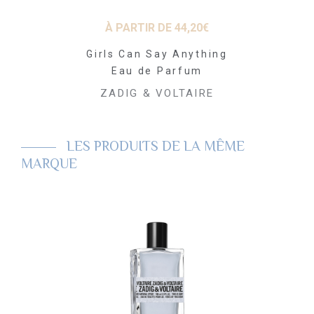
 DE
51,00
€
À PARTIR DE
44,20
€
À PARTI
er Eau de
Girls Can Say Anything
Girls Can 
fum
Eau de Parfum
Eau de
VOLTAIRE
ZADIG & VOLTAIRE
ZADIG &
LES PRODUITS DE LA MÊME
MARQUE