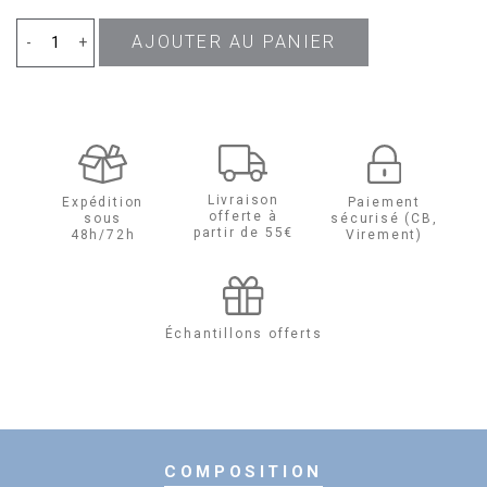
AJOUTER AU PANIER
quantité
-
+
de
This
is
Livraison
Expédition
Paiement
offerte à
sous
sécurisé (CB,
Love
partir de 55€
48h/72h
Virement)
!
for
Échantillons offerts
Her
Eau
de
COMPOSITION