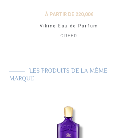
DE
205,00
€
À PARTIR DE
220,00
€
À PARTIR
ntain Water
Viking Eau de Parfum
Aventu
 Parfum
CREED
Pa
EED
CR
LES PRODUITS DE LA MÊME
MARQUE