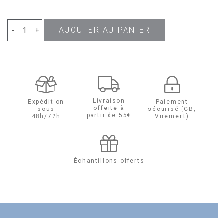
AJOUTER AU PANIER
quantité
-
+
de
Yes
I
Livraison
Expédition
Paiement
offerte à
sous
sécurisé (CB,
Am
partir de 55€
48h/72h
Virement)
Eau
de
Échantillons offerts
Parfum