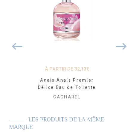
À PARTIR DE
32,13
€
 DE
47,77
€
À PARTI
Anais Anais Premier
 de Parfum
Amor Am
Délice Eau de Toilette
Toi
AREL
CACHAREL
CAC
LES PRODUITS DE LA MÊME
MARQUE