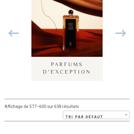
ES
PARFUMS
P
ÉES
D'EXCEPTION
Affichage de 577–600 sur 638 résultats
TRI PAR DÉFAUT