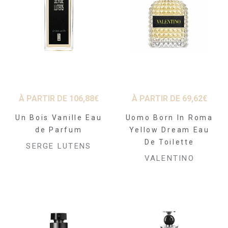
À PARTIR DE
106,88
€
À PARTIR DE
69,62
€
Un Bois Vanille Eau
Uomo Born In Roma
de Parfum
Yellow Dream Eau
De Toilette
SERGE LUTENS
VALENTINO