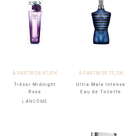
À PARTIR DE
47,01
€
À PARTIR DE
73,70
€
Trésor Midnight
Ultra Male Intense
Rose
Eau de Toilette
LANCÔME