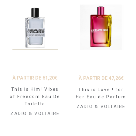
À PARTIR DE
61,20
€
À PARTIR DE
47,26
€
This is Him! Vibes
This is Love ! for
of Freedom Eau De
Her Eau de Parfum
Toilette
ZADIG & VOLTAIRE
ZADIG & VOLTAIRE