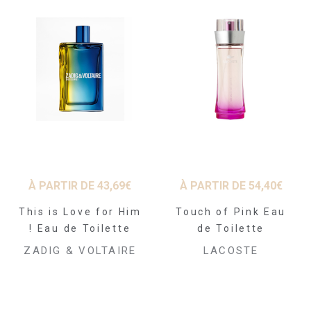
À PARTIR DE
43,69
€
À PARTIR DE
54,40
€
This is Love for Him
Touch of Pink Eau
! Eau de Toilette
de Toilette
ZADIG & VOLTAIRE
LACOSTE