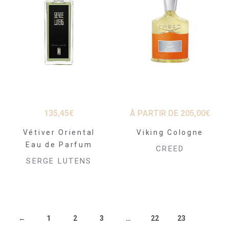
135,45
€
À PARTIR DE
205,00
€
Vétiver Oriental
Viking Cologne
Eau de Parfum
CREED
SERGE LUTENS
←
1
2
3
…
22
23