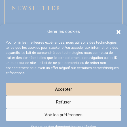
NEWSLETTER
Gérer les cookies
Mon compte
Pour offrir les meilleures expériences, nous utilisons des technologies
telles que les cookies pour stocker et/ou accéder aux informations des
FAQ
appareils. Le fait de consentir à ces technologies nous permettra de
traiter des données telles que le comportement de navigation ou les ID
Livraison et Retours
uniques sur ce site. Le fait de ne pas consentir ou de retirer son
consentement peut avoir un effet négatif sur certaines caractéristiques
CGV
et fonctions.
Accepter
Refuser
Mentions légales
Protection des données
Plan du site
Voir les préférences
Réalisation ARTGO Média