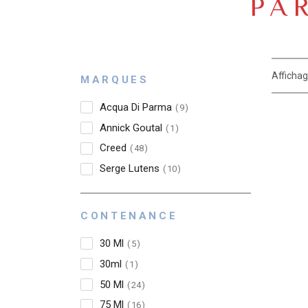
PA
Affichag
MARQUES
Acqua Di Parma
9
Annick Goutal
1
Creed
48
Serge Lutens
10
CONTENANCE
30 Ml
5
30ml
1
50 Ml
24
75 Ml
16