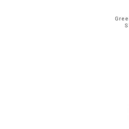
Gree
S