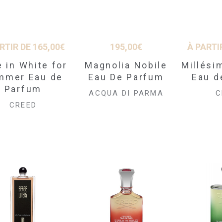
RTIR DE
165,00
€
195,00
€
À PARTI
 in White for
Magnolia Nobile
Millési
mmer Eau de
Eau De Parfum
Eau d
Parfum
ACQUA DI PARMA
C
CREED