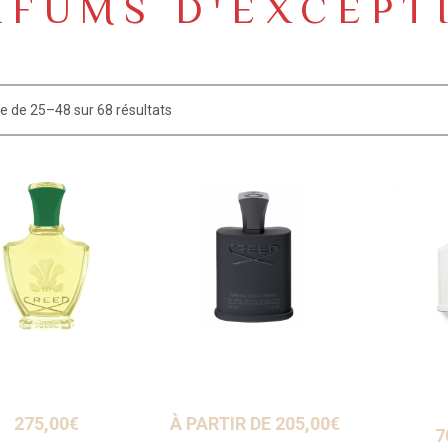
RFUMS D'EXCEPT
e de 25–48 sur 68 résultats
275,00
€
À PARTIR DE
205,00
€
7