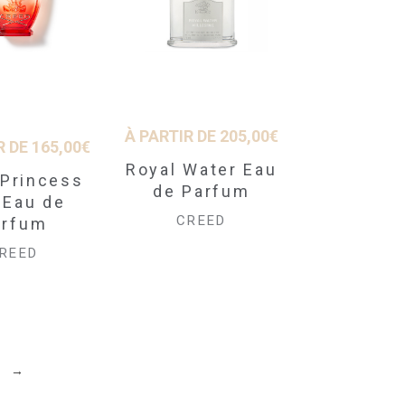
À PARTIR DE
205,00
€
R DE
165,00
€
Royal Water Eau
 Princess
de Parfum
 Eau de
CREED
arfum
REED
→