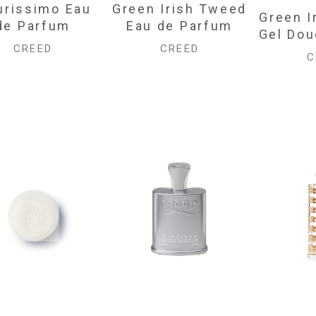
urissimo Eau
Green Irish Tweed
Green I
de Parfum
Eau de Parfum
Gel Do
CREED
CREED
C