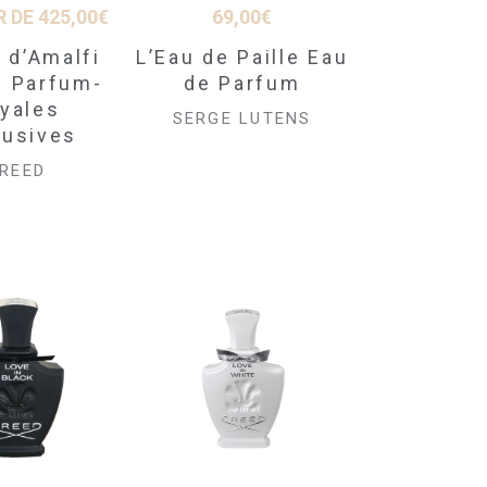
R DE
425,00
€
69,00
€
 d’Amalfi
L’Eau de Paille Eau
e Parfum-
de Parfum
yales
SERGE LUTENS
lusives
REED