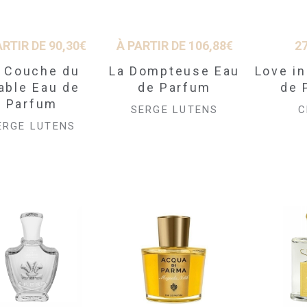
ARTIR DE
90,30
€
À PARTIR DE
106,88
€
2
 Couche du
La Dompteuse Eau
Love in
able Eau de
de Parfum
de 
Parfum
SERGE LUTENS
C
ERGE LUTENS