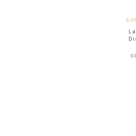
À P
La
Di
S