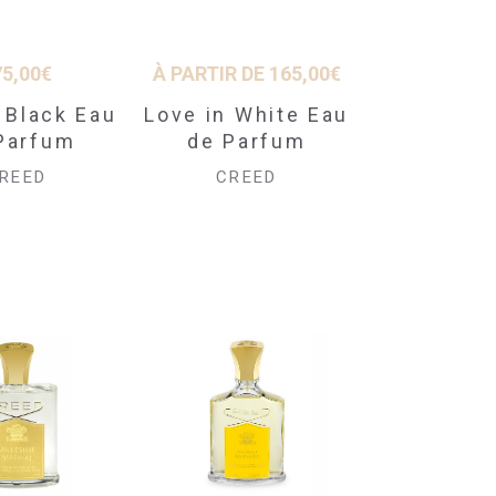
75,00
€
À PARTIR DE
165,00
€
 Black Eau
Love in White Eau
Parfum
de Parfum
REED
CREED