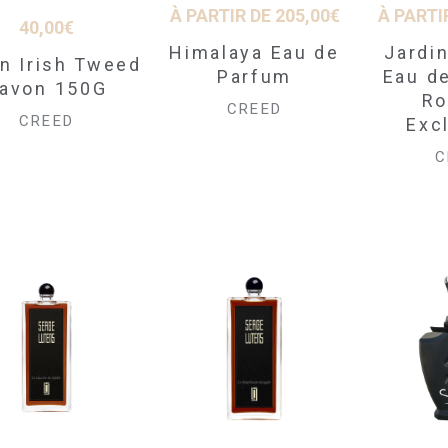
À PARTIR DE
205,00
€
À PARTI
40,00
€
Himalaya Eau de
Jardin
n Irish Tweed
Parfum
Eau d
avon 150G
Ro
CREED
CREED
Exc
C