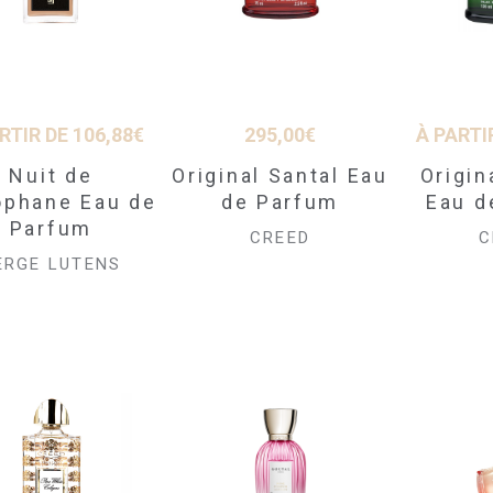
RTIR DE
106,88
€
295,00
€
À PARTI
Nuit de
Original Santal Eau
Origin
ophane Eau de
de Parfum
Eau d
Parfum
CREED
C
ERGE LUTENS