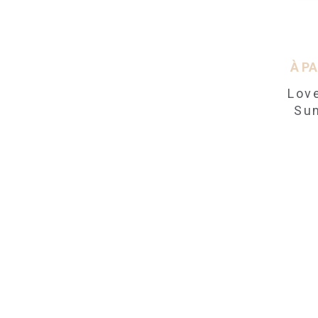
À PA
Love
Su