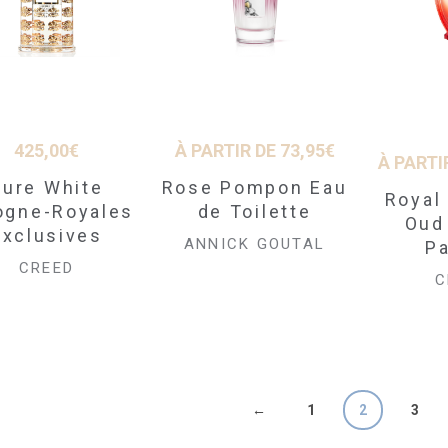
425,00
€
À PARTIR DE
73,95
€
À PARTI
Pure White
Rose Pompon Eau
Royal
ogne-Royales
de Toilette
Oud
Exclusives
ANNICK GOUTAL
P
CREED
C
←
1
2
3