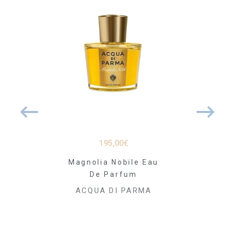
00
€
195,00
€
159
a Club
Magnolia Nobile Eau
 Atomiseur
De Parfum
CAMELI
0ml
Pa
ACQUA DI PARMA
I PARMA
ACQUA 