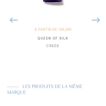
50
€
À PARTIR DE
165,00
€
À PARTIR
ream Eau de
QUEEN OF SILK
Carmin
fum
Pa
CREED
SCENCE
CR
LES PRODUITS DE LA MÊME
MARQUE