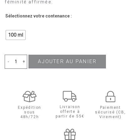
féminité affirmée.
Sélectionnez votre contenance :
100 ml
AJOUTER AU PANIER
quantité
-
+
de
Peonia
Nobile
Livraison
Expédition
Paiement
offerte à
sous
sécurisé (CB,
Eau
partir de 55€
48h/72h
Virement)
de