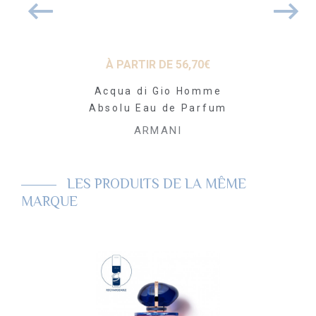
 DE
57,63
€
À PARTIR DE
56,70
€
À PARTI
io Profumo
Acqua di Gio Homme
Acqua di 
 Parfum
Absolu Eau de Parfum
Eau de
ANI
ARMANI
AR
LES PRODUITS DE LA MÊME
MARQUE