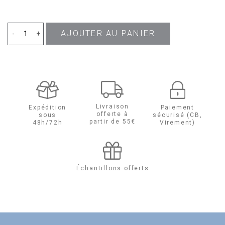
AJOUTER AU PANIER
quantité
-
+
de
Acqua
di
Livraison
Expédition
Paiement
offerte à
sous
sécurisé (CB,
Gio
partir de 55€
48h/72h
Virement)
pour
Homme
Échantillons offerts
Profondo
Eau
de