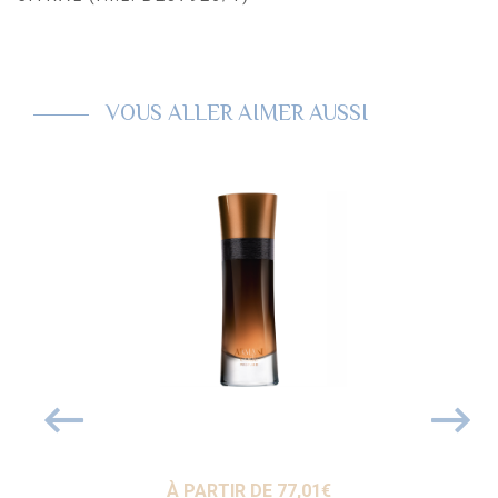
VOUS ALLER AIMER AUSSI
86
€
À PARTIR DE
77,01
€
91