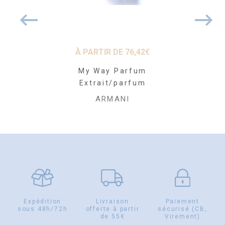
71
€
À PARTIR DE
76,42
€
À PARTI
it Eau de
My Way Parfum
Armani C
ette
Extrait/parfum
Toilette R
ANI
ARMANI
AR
Expédition
Livraison
Paiement
sous 48h/72h
offerte à partir
sécurisé (CB,
de 55€
Virement)