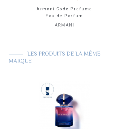
ode Homme
Armani Code Profumo
Armani C
 Atomiseur
Eau de Parfum
Eau de
0ml
ARMANI
AR
ANI
LES PRODUITS DE LA MÊME
MARQUE