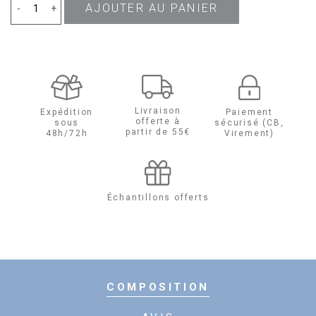
AJOUTER AU PANIER
quantité
-
+
de
Armani
Code
Livraison
Expédition
Paiement
offerte à
sous
sécurisé (CB,
Homme
partir de 55€
48h/72h
Virement)
Eau
de
Échantillons offerts
parfum
COMPOSITION