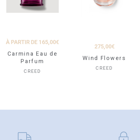
À PARTIR DE
165,00
€
275,00
€
Carmina Eau de
Wind Flowers
Parfum
CREED
CREED