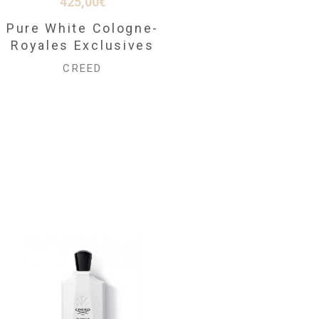
425,00
€
À PARTIR DE
165,00
€
Pure White Cologne-
Royal Princess Oud
Royales Exclusives
Eau de Parfum
CREED
CREED