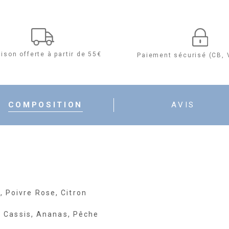
de
Aventus
for
aison offerte à partir de 55€
Paiement sécurisé (CB, 
Her
Eau
COMPOSITION
AVIS
de
Parfum
 Poivre Rose, Citron
g, Cassis, Ananas, Pêche