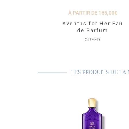
À PARTIR DE
165,00
€
À PARTIR DE
165,00
€
Royal Princess Oud
Eau de Parfum
Aventus for Her Eau
de Parfum
CREED
CREED
LES PRODUITS DE L