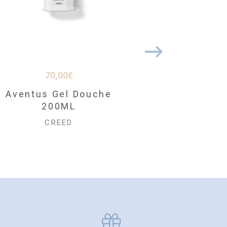
70,00
€
40,00
€
Aventus Gel Douche
Aventus Savon 150
200ML
CREED
CREED