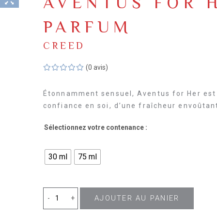
AVENTUS FOR 
PARFUM
CREED
(0 avis)
Étonnamment sensuel, Aventus for Her est
confiance en soi, d’une fraîcheur envoûtant
Sélectionnez votre contenance :
30 ml
75 ml
quantité
AJOUTER AU PANIER
-
+