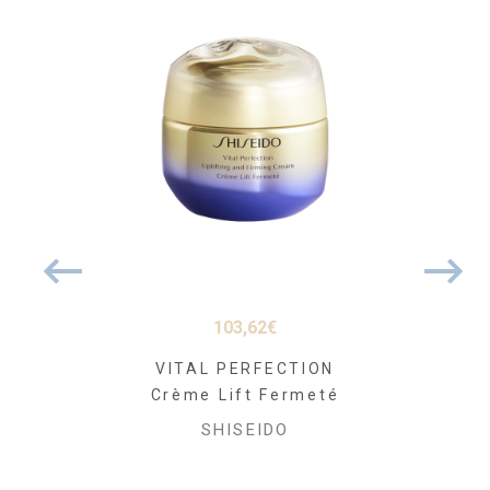
03
€
103,62
€
118
INCARE
VITAL PERFECTION
VITAL P
illant
Crème Lift Fermeté
Soin Nui
é Yeux et
Fer
SHISEIDO
acon 125ml
SHI
EIDO