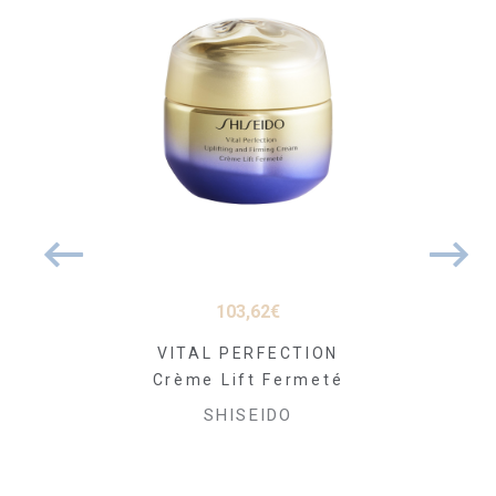
03
€
103,62
€
118
INCARE
VITAL PERFECTION
VITAL P
illant
Crème Lift Fermeté
Soin Nui
é Yeux et
Fer
SHISEIDO
acon 125ml
SHI
EIDO