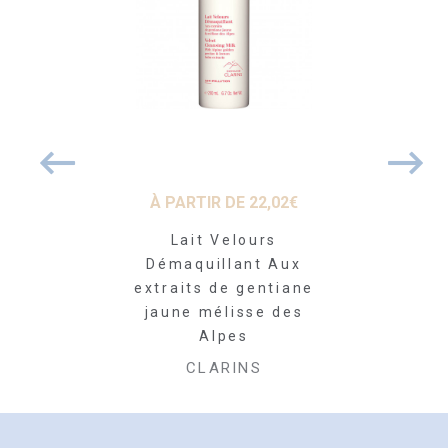
15
€
À PARTIR DE
22,02
€
À PARTI
ière Nuit
Lait Velours
Eau Extra
nstituante
Démaquillant Aux
Force, F
ense
extraits de gentiane
Con
jaune mélisse des
RINS
CLA
Alpes
CLARINS