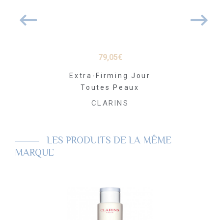
26
€
79,05
€
63
uté Eclair
Extra-Firming Jour
Masque
Toutes Peaux
Régé
RINS
CLARINS
CLA
LES PRODUITS DE LA MÊME
MARQUE