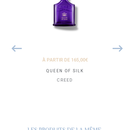
50
€
À PARTIR DE
165,00
€
À PARTIR
ream Eau de
QUEEN OF SILK
Carmin
fum
Pa
CREED
SCENCE
CR