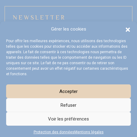
NEWSLETTER
Gérer les cookies
Pour offrir les meilleures expériences, nous utilisons des technologies
telles que les cookies pour stocker et/ou accéder aux informations des
Mon compte
appareils. Le fait de consentir à ces technologies nous permettra de
traiter des données telles que le comportement de navigation ou les ID
FAQ
uniques sur ce site. Le fait de ne pas consentir ou de retirer son
consentement peut avoir un effet négatif sur certaines caractéristiques
et fonctions.
Livraison et Retours
CGV
Accepter
Refuser
Voir les préférences
Mentions légales
Protection des données
Plan du site
Protection des données
Mentions légales
Réalisation ARTGO Média