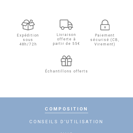
de
Hydra-
Essentiel
Livraison
Expédition
Paiement
offerte à
sous
sécurisé (CB,
Crème
partir de 55€
48h/72h
Virement)
Hydratante-
SPF
Échantillons offerts
15
Peaux
Normales
COMPOSITION
à
CONSEILS D'UTILISATION
Sèches