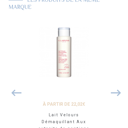
LES PRODUITS DE LA MÊME
MARQUE
12
€
À PARTIR DE
22,02
€
À PARTI
ière Jour
Lait Velours
Eau Extra
vitalisante
Démaquillant Aux
Force, F