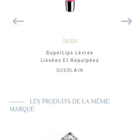
22
€
28,22
€
28
ecret Soin
SuperLips Lèvres
Midnight 
tion Nuit
Lissées Et Repulpées
Récupéra
 15ml
Brèv
GUERLAIN
LAIN
GUE
LES PRODUITS DE LA MÊME
MARQUE