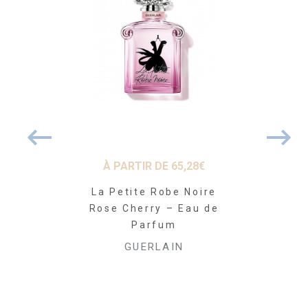
 DE
61,20
€
À PARTIR DE
65,28
€
À PARTI
in Bloom of
La Petite Robe Noire
Aqua Alleg
de Parfum
Rose Cherry – Eau de
Rosa Ros
Parfum
pa
LAIN
GUERLAIN
GUE