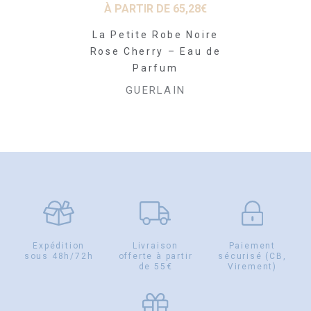
08
€
À PARTIR DE
65,28
€
À PARTI
Impériale-
La Petite Robe Noire
Aqua Alleg
uit 30ml
Rose Cherry – Eau de
Rosa Ros
Parfum
pa
LAIN
GUERLAIN
GUE
Expédition
Livraison
Paiement
sous 48h/72h
offerte à partir
sécurisé (CB,
de 55€
Virement)