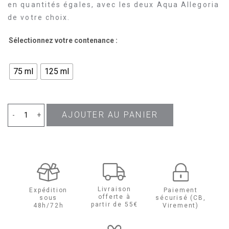
en quantités égales, avec les deux Aqua Allegoria
de votre choix.
Sélectionnez votre contenance :
75 ml
125 ml
AJOUTER AU PANIER
quantité
-
+
de
Aqua
Allegoria
Livraison
Expédition
Paiement
offerte à
sous
sécurisé (CB,
Flora
partir de 55€
48h/72h
Virement)
Cherrysia