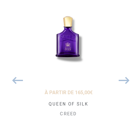
 DE
68,09
€
À PARTIR DE
165,00
€
À PARTIR
de-Eau de
QUEEN OF SILK
Carmin
echargeable
Pa
CREED
ANI
CR