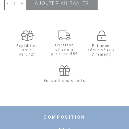
AJOUTER AU PANIER
quantité
-
+
de
Alien
Fusion
Livraison
Expédition
Paiement
offerte à
sous
sécurisé (CB,
Eau
partir de 55€
48h/72h
Virement)
de
Parfum
Échantillons offerts
COMPOSITION