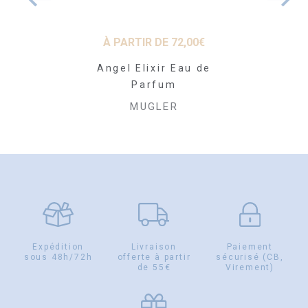
01
€
À PARTIR DE
72,00
€
À PARTI
orant Stick
Angel Elixir Eau de
Alien Eau
ool 75 ml
Parfum
Int
LER
MUGLER
MU
Expédition
Livraison
Paiement
sous 48h/72h
offerte à partir
sécurisé (CB,
de 55€
Virement)