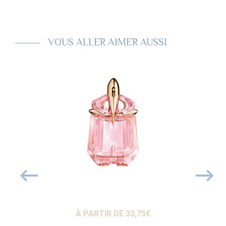
VOUS ALLER AIMER AUSSI
 DE
65,20
€
À PARTIR DE
33,75
€
À PARTI