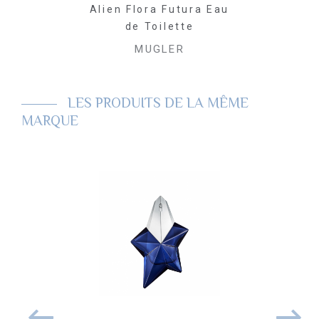
de Toilette
Alien Flora Futura Eau
Alien Eau
de Toilette
LER
MU
MUGLER
LES PRODUITS DE LA MÊME
MARQUE