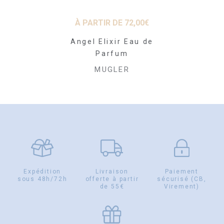
01
€
À PARTIR DE
72,00
€
À PARTI
orant Stick
Angel Elixir Eau de
Alien Eau
ool 75 ml
Parfum
Int
LER
MUGLER
MU
Expédition
Livraison
Paiement
sous 48h/72h
offerte à partir
sécurisé (CB,
de 55€
Virement)