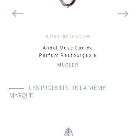
À PARTIR DE
54,49
€
 DE
58,31
€
97
Angel Muse Eau de
 de Parfum
Womanit
Parfum Ressourçable
Parfum Re
LER
MUGLER
MU
LES PRODUITS DE LA MÊME
MARQUE