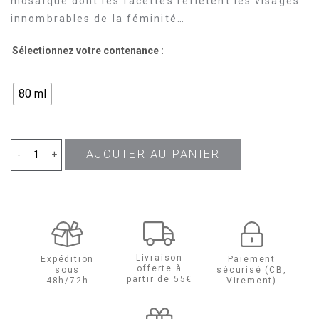
mosaïque dont les facettes reflètent les visages
innombrables de la féminité…
Sélectionnez votre contenance :
80 ml
AJOUTER AU PANIER
quantité
-
+
de
Womanity
Eau
Livraison
Expédition
Paiement
offerte à
sous
sécurisé (CB,
de
partir de 55€
48h/72h
Virement)
Parfum