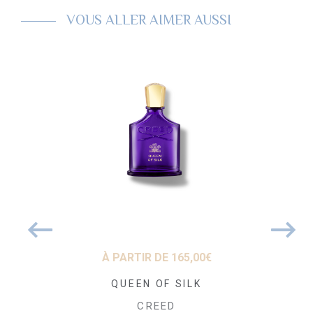
VOUS ALLER AIMER AUSSI
50
€
À PARTIR DE
165,00
€
À PARTIR
ream Eau de
QUEEN OF SILK
Carmin
fum
Pa
CREED