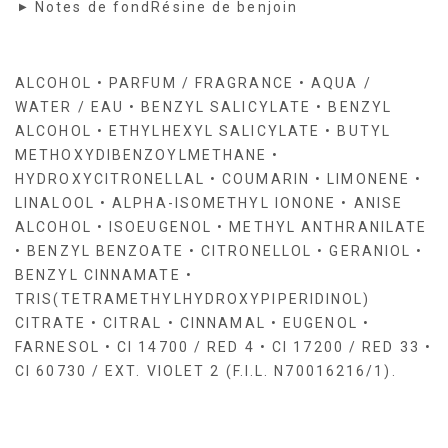
Notes de fond
Résine de benjoin
ALCOHOL • PARFUM / FRAGRANCE • AQUA /
WATER / EAU • BENZYL SALICYLATE • BENZYL
ALCOHOL • ETHYLHEXYL SALICYLATE • BUTYL
METHOXYDIBENZOYLMETHANE •
HYDROXYCITRONELLAL • COUMARIN • LIMONENE •
LINALOOL • ALPHA-ISOMETHYL IONONE • ANISE
ALCOHOL • ISOEUGENOL • METHYL ANTHRANILATE
• BENZYL BENZOATE • CITRONELLOL • GERANIOL •
BENZYL CINNAMATE •
TRIS(TETRAMETHYLHYDROXYPIPERIDINOL)
CITRATE • CITRAL • CINNAMAL • EUGENOL •
FARNESOL • CI 14700 / RED 4 • CI 17200 / RED 33 •
CI 60730 / EXT. VIOLET 2 (F.I.L. N70016216/1).