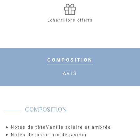
Intense
Donna
Échantillons offerts
Eau
de
parfum
COMPOSITION
AVIS
COMPOSITION
Notes de tête
Vanille solaire et ambrée
Notes de coeur
Trio de jasmin