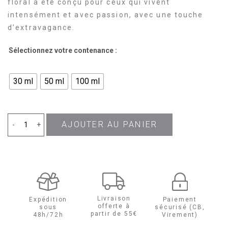
floral a été conçu pour ceux qui vivent
intensément et avec passion, avec une touche
d’extravagance.
Sélectionnez votre contenance :
30 ml
50 ml
100 ml
AJOUTER AU PANIER
quantité
-
+
de
Born
in
Livraison
Expédition
Paiement
offerte à
sous
sécurisé (CB,
Roma
partir de 55€
48h/72h
Virement)