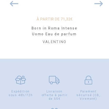
 DE
86,02
€
À PARTIR DE
71,32
€
À PARTI
a Eau de
Born in Roma Intense
Born in 
fum
Uomo Eau de parfum
Coral Fan
Toi
NTINO
VALENTINO
VALE
Expédition
Livraison
Paiement
sous 48h/72h
offerte à partir
sécurisé (CB,
de 55€
Virement)