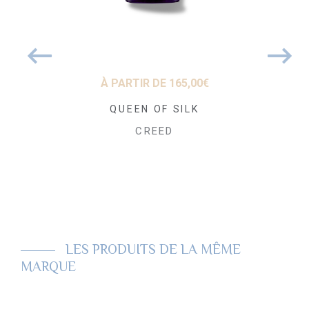
 DE
68,09
€
À PARTIR DE
165,00
€
À PARTIR
de-Eau de
QUEEN OF SILK
Carmin
echargeable
Pa
CREED
ANI
CR
LES PRODUITS DE LA MÊME
MARQUE