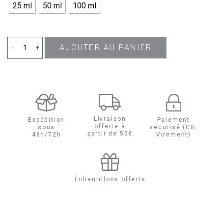
25 ml
50 ml
100 ml
AJOUTER AU PANIER
quantité
-
+
de
Idôle
Aura
Livraison
Expédition
Paiement
offerte à
sous
sécurisé (CB,
Eau
partir de 55€
48h/72h
Virement)
De
Parfum
Échantillons offerts