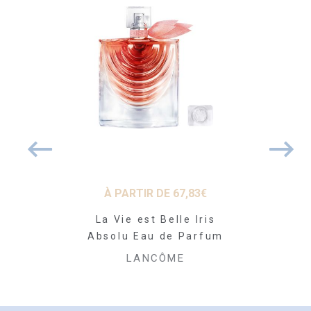
 DE
41,48
€
À PARTIR DE
67,83
€
À PARTI
 No Shine
La Vie est Belle Iris
Idôle Nec
 libre
Absolu Eau de Parfum
Pa
CÔME
LANCÔME
LAN